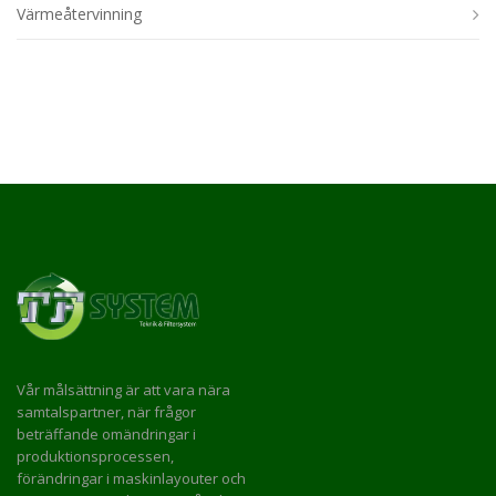
Värmeåtervinning
Vår målsättning är att vara nära
samtalspartner, när frågor
beträffande omändringar i
produktionsprocessen,
förändringar i maskinlayouter och