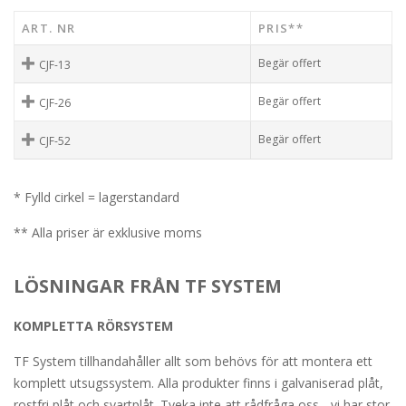
ART. NR
PRIS**
Begär offert
CJF-13
Begär offert
CJF-26
Begär offert
CJF-52
* Fylld cirkel = lagerstandard
** Alla priser är exklusive moms
LÖSNINGAR FRÅN TF SYSTEM
KOMPLETTA RÖRSYSTEM
TF System tillhandahåller allt som behövs för att montera ett
komplett utsugssystem. Alla produkter finns i galvaniserad plåt,
rostfri plåt och svartplåt. Tveka inte att rådfråga oss - vi har stor