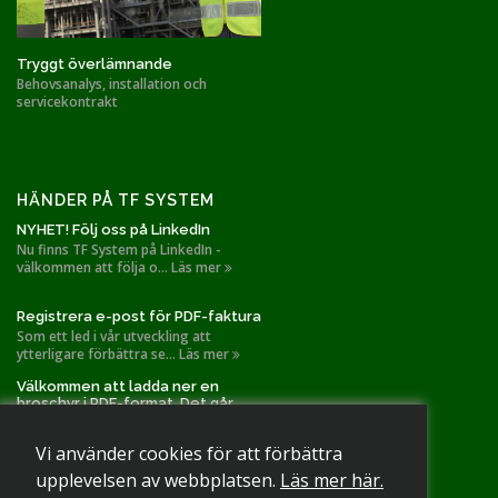
Tryggt överlämnande
Behovsanalys, installation och
servicekontrakt
HÄNDER PÅ TF SYSTEM
NYHET! Följ oss på LinkedIn
Nu finns TF System på LinkedIn -
välkommen att följa o... Läs mer
Registrera e-post för PDF-faktura
Som ett led i vår utveckling att
ytterligare förbättra se... Läs mer
Välkommen att ladda ner en
broschyr i PDF-format. Det går
också bra att slå oss en signal!
TF Systems installationer gällande
Vi använder cookies för att förbättra
spånutsug och filtr... Läs mer
upplevelsen av webbplatsen.
Läs mer här.