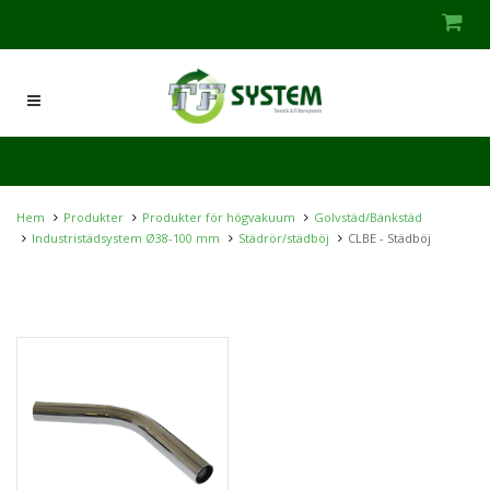
Hem
Produkter
Produkter för högvakuum
Golvstäd/Bänkstäd
Industristädsystem Ø38-100 mm
Städrör/städböj
CLBE - Städböj