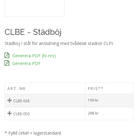
CLBE - Städböj
Städböj i stål för anslutning med tvådelat städrör CLPI.
Generera PDF (hi-res)
Generera PDF
ART. NR
PRIS**
199
kr
CLBE-038
288
kr
CLBE-050
* Fylld cirkel = lagerstandard