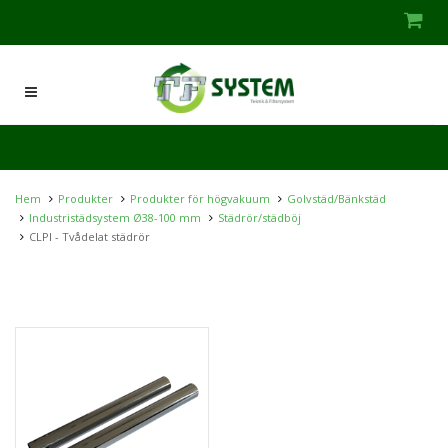
Hem
Produkter
Produkter för högvakuum
Golvstäd/Bänkstäd
Industristädsystem Ø38-100 mm
Städrör/städböj
CLPI - Tvådelat städrör