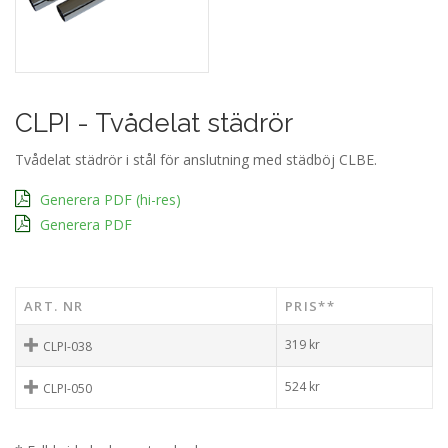
CLPI - Tvådelat städrör
Tvådelat städrör i stål för anslutning med städböj CLBE.
Generera PDF (hi-res)
Generera PDF
ART. NR
PRIS**
319
kr
CLPI-038
524
kr
CLPI-050