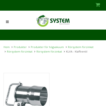
Hem
Produkter
Produkter för högvakuum
Rörsystem förzinkat
Rörsystem förzinkat
Rörsystem förzinkat
KLVA - Klaffventil