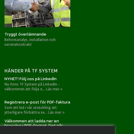
Tryggt överlämnande
Behovsanalys, installation och
servicekontrakt
HÄNDER PÅ TF SYSTEM
NYHET! Följ oss på LinkedIn
Nu finns TF System på LinkedIn -
välkommen att följa o... Läs mer
Registrera e-post för PDF-faktura
Som ett led i vår utveckling att
ytterligare förbättra se... Läs mer
Välkommen att ladda ner en
broschyr i PDF-format. Det går
också bra att slå oss en signal!