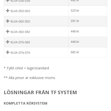
492
kr
KLVA-038-038
320
kr
KLVA-050-050
391
kr
KLVA-063-050
446
kr
KLVA-063-063
446
kr
KLVA-076-063
665
kr
KLVA-076-076
* Fylld cirkel = lagerstandard
** Alla priser är exklusive moms
LÖSNINGAR FRÅN TF SYSTEM
KOMPLETTA RÖRSYSTEM