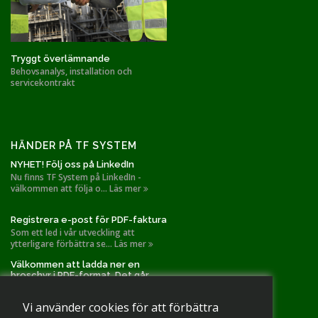
Tryggt överlämnande
Behovsanalys, installation och
servicekontrakt
HÄNDER PÅ TF SYSTEM
NYHET! Följ oss på LinkedIn
Nu finns TF System på LinkedIn -
välkommen att följa o... Läs mer
Registrera e-post för PDF-faktura
Som ett led i vår utveckling att
ytterligare förbättra se... Läs mer
Välkommen att ladda ner en
broschyr i PDF-format. Det går
också bra att slå oss en signal!
TF Systems installationer gällande
Vi använder cookies för att förbättra
spånutsug och filtr... Läs mer