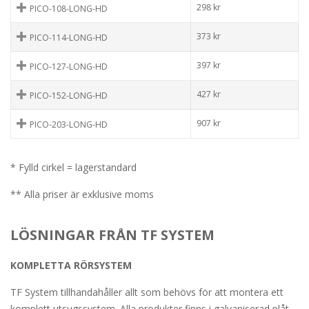
298
kr
PICO-108-LONG-HD
373
kr
PICO-114-LONG-HD
397
kr
PICO-127-LONG-HD
427
kr
PICO-152-LONG-HD
907
kr
PICO-203-LONG-HD
* Fylld cirkel = lagerstandard
** Alla priser är exklusive moms
LÖSNINGAR FRÅN TF SYSTEM
KOMPLETTA RÖRSYSTEM
TF System tillhandahåller allt som behövs för att montera ett
komplett utsugssystem. Alla produkter finns i galvaniserad plåt,