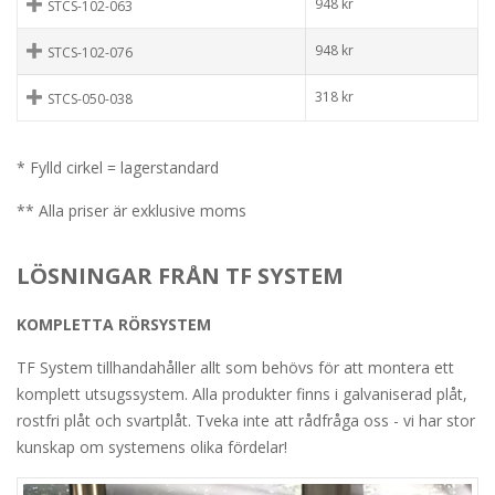
948
kr
STCS-102-063
948
kr
STCS-102-076
318
kr
STCS-050-038
* Fylld cirkel = lagerstandard
** Alla priser är exklusive moms
LÖSNINGAR FRÅN TF SYSTEM
KOMPLETTA RÖRSYSTEM
TF System tillhandahåller allt som behövs för att montera ett
komplett utsugssystem. Alla produkter finns i galvaniserad plåt,
rostfri plåt och svartplåt. Tveka inte att rådfråga oss - vi har stor
kunskap om systemens olika fördelar!