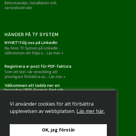
Behovsanalys, installation och
servicekontrakt
HÄNDER PÅ TF SYSTEM
NYHET! Följ oss på LinkedIn
Nu finns TF System på LinkedIn -
välkommen att följa o... Läs mer
Registrera e-post för PDF-faktura
Som ett led i vår utveckling att
ytterligare förbättra se... Läs mer
Välkommen att ladda ner en
broschyr i PDF-format. Det går
också bra att slå oss en signal!
TF Systems installationer gällande
Vi använder cookies för att förbättra
spånutsug och filtr... Läs mer
upplevelsen av webbplatsen.
Läs mer här.
OK, jag förstår