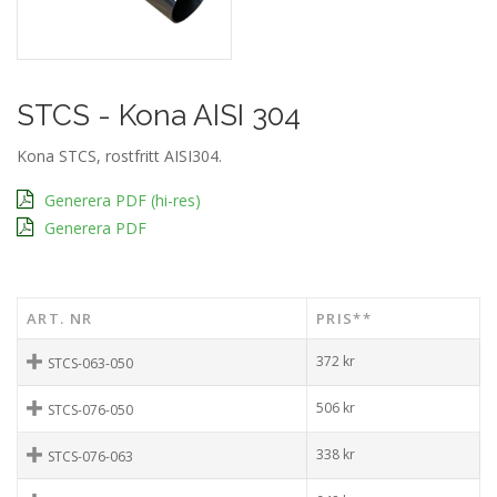
STCS - Kona AISI 304
Kona STCS, rostfritt AISI304.
Generera PDF (hi-res)
Generera PDF
ART. NR
PRIS**
372
kr
STCS-063-050
506
kr
STCS-076-050
338
kr
STCS-076-063