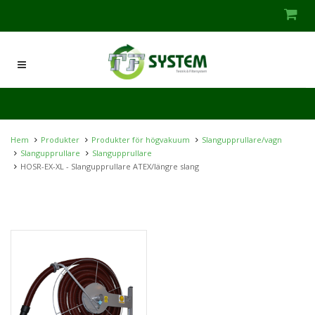
Hem
Produkter
Produkter för högvakuum
Slangupprullare/vagn
Slangupprullare
Slangupprullare
HOSR-EX-XL - Slangupprullare ATEX/längre slang