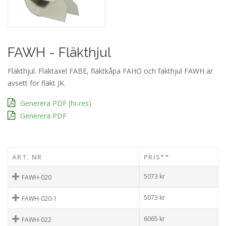
FAWH - Fläkthjul
Fläkthjul. Fläktaxel FABE, fläktkåpa FAHO och fäkthjul FAWH är
avsett för fläkt JK.
Generera PDF (hi-res)
Generera PDF
ART. NR
PRIS**
5073
kr
FAWH-020
5073
kr
FAWH-020-1
6065
kr
FAWH-022