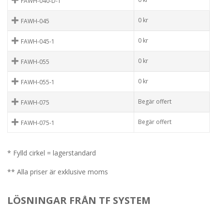
FAWH-040-D-1
0
kr
FAWH-045
0
kr
FAWH-045-1
0
kr
FAWH-055
0
kr
FAWH-055-1
Begär offert
FAWH-075
Begär offert
FAWH-075-1
* Fylld cirkel = lagerstandard
** Alla priser är exklusive moms
LÖSNINGAR FRÅN TF SYSTEM