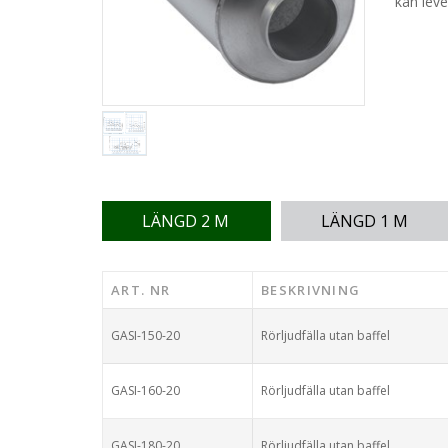
kan leve
LÄNGD 2 M
LÄNGD 1 M
ART. NR
BESKRIVNING
GASI-150-20
Rörljudfälla utan baffel
GASI-160-20
Rörljudfälla utan baffel
GASI-180-20
Rörljudfälla utan baffel