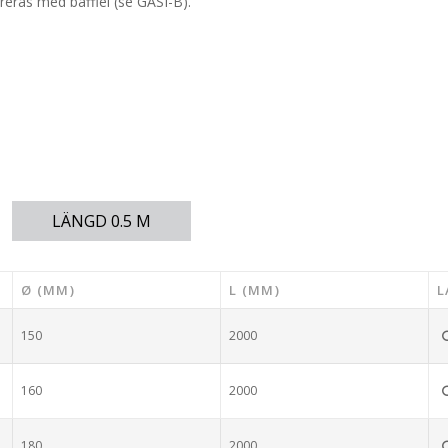
reras med bafflel (se GASI-B).
LÄNGD 0.5 M
Ø (MM)
L (MM)
L
150
2000
160
2000
180
2000