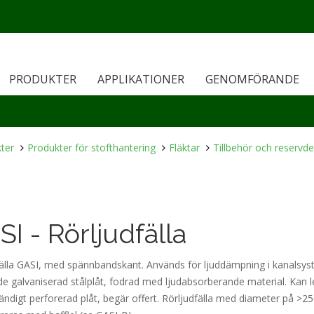
PRODUKTER
APPLIKATIONER
GENOMFÖRANDE
ter
Produkter för stofthantering
Fläktar
Tillbehör och reservde
I - Rörljudfälla
fälla GASI, med spännbandskant. Används för ljuddämpning i kanalsy
ade galvaniserad stålplåt, fodrad med ljudabsorberande material. Kan 
ndigt perforerad plåt, begär offert. Rörljudfälla med diameter på >