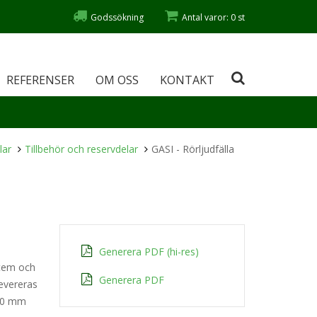
Godssökning
Antal varor: 0 st
REFERENSER
OM OSS
KONTAKT
lar
Tillbehör och reservdelar
GASI - Rörljudfälla
Generera PDF (hi-res)
stem och
Generera PDF
levereras
250 mm