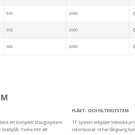
500
2000
550
2000
600
2000
EM
FLÄKT- OCH FILTERSYSTEM
ntera ett komplett utsugssystem.
TF System erbjuder tekniska prod
h svartplåt. Tveka inte att
rotorslussar. Vi har långvarig 