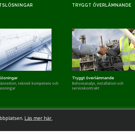
TSLÖSNINGAR
TRYGGT ÖVERLÄMNANDE
lösningar
Tryggt överlämnande
ännedom, teknisk kompetens och
Behovsanalys, installation och
ssningar
servicekontrakt
ebbplatsen.
Läs mer här.
ight 2026 TF System AB., All rights reserved.
Cookiepolicy
|
Personuppgifts