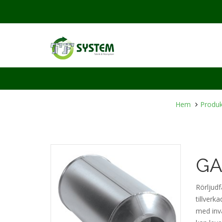
Hem
Produk
GAS
Rörljud
tillverk
med invä