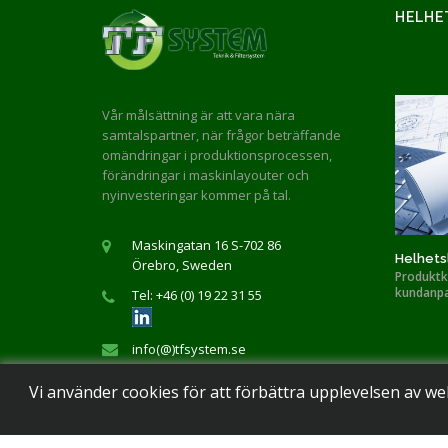
HELHE
Vår målsättning är att vara nära
samtalspartner, när frågor beträffande
omändringar i produktionsprocessen,
förändringar i maskinlayouter och
nyinvesteringar kommer på tal.
Maskingatan 16 S-702 86
Helhets
Örebro, Sweden
Produktk
kundanpa
Tel: +46 (0) 19 22 31 55
info(@)tfsystem.se
Vi använder cookies för att förbättra upplevelsen av w
Copyr