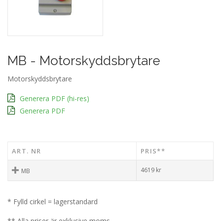
MB - Motorskyddsbrytare
Motorskyddsbrytare
Generera PDF (hi-res)
Generera PDF
ART. NR
PRIS**
4619
kr
MB
* Fylld cirkel = lagerstandard
** Alla priser är exklusive moms