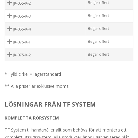
Begär offert
JK-055-K-2
Begär offert
JK-055-K-3
Begär offert
JK-055-K-4
Begär offert
JK-075-K-1
Begär offert
JK-075-K-2
* Fylld cirkel = lagerstandard
** Alla priser är exklusive moms
LÖSNINGAR FRÅN TF SYSTEM
KOMPLETTA RÖRSYSTEM
TF System tillhandahåller allt som behövs för att montera ett
komplett utsugssystem. Alla produkter finns i galvaniserad plåt,