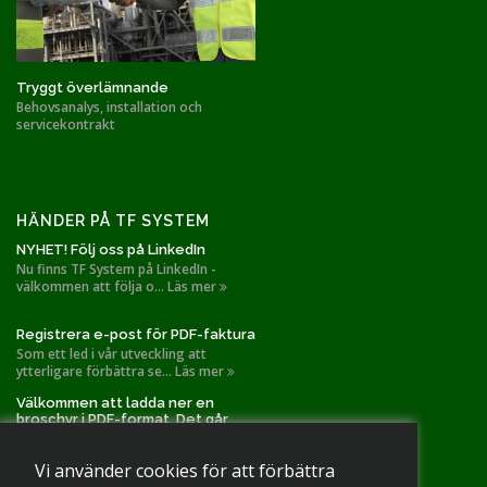
Tryggt överlämnande
Behovsanalys, installation och
servicekontrakt
HÄNDER PÅ TF SYSTEM
NYHET! Följ oss på LinkedIn
Nu finns TF System på LinkedIn -
välkommen att följa o... Läs mer
Registrera e-post för PDF-faktura
Som ett led i vår utveckling att
ytterligare förbättra se... Läs mer
Välkommen att ladda ner en
broschyr i PDF-format. Det går
också bra att slå oss en signal!
TF Systems installationer gällande
Vi använder cookies för att förbättra
spånutsug och filtr... Läs mer