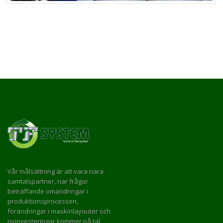
Vår målsättning är att vara nära
samtalspartner, när frågor
beträffande omändringar i
produktionsprocessen,
förändringar i maskinlayouter och
nyinvesteringar kommer på tal.