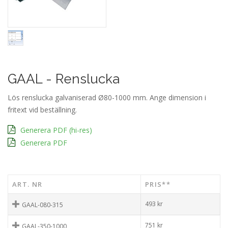
GAAL - Renslucka
Lös renslucka galvaniserad Ø80-1000 mm. Ange dimension i
fritext vid beställning.
Generera PDF (hi-res)
Generera PDF
ART. NR
PRIS**
493
kr
GAAL-080-315
751
kr
GAAL-350-1000