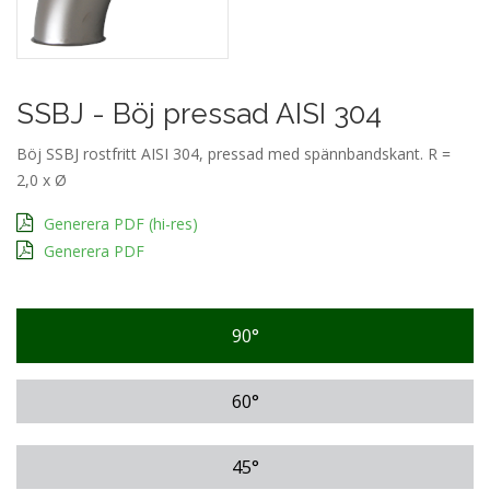
SSBJ - Böj pressad AISI 304
Böj SSBJ rostfritt AISI 304, pressad med spännbandskant. R =
2,0 x Ø
Generera PDF (hi-res)
Generera PDF
90°
60°
45°