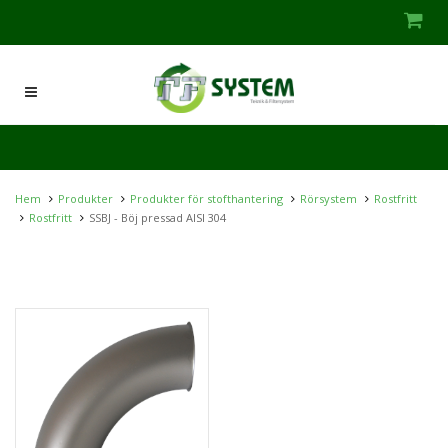
Hem
Produkter
Produkter för stofthantering
Rörsystem
Rostfritt
Rostfritt
SSBJ - Böj pressad AISI 304