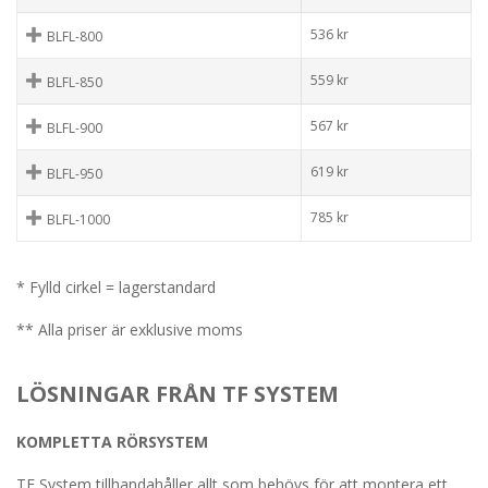
536
kr
BLFL-800
559
kr
BLFL-850
567
kr
BLFL-900
619
kr
BLFL-950
785
kr
BLFL-1000
* Fylld cirkel = lagerstandard
** Alla priser är exklusive moms
LÖSNINGAR FRÅN TF SYSTEM
KOMPLETTA RÖRSYSTEM
TF System tillhandahåller allt som behövs för att montera ett