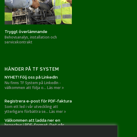
Tryggt överlämnande
Behovsanalys, installation och
servicekontrakt
HÄNDER PÅ TF SYSTEM
NYHET! Följ oss på LinkedIn
Nu finns TF System på LinkedIn -
välkommen att följa o... Läs mer
Registrera e-post för PDF-faktura
Som ett led i vår utveckling att
ytterligare förbättra se... Läs mer
Välkommen att ladda ner en
broschyr i PDF-format. Det går
också bra att slå oss en signal!
TF Systems installationer gällande