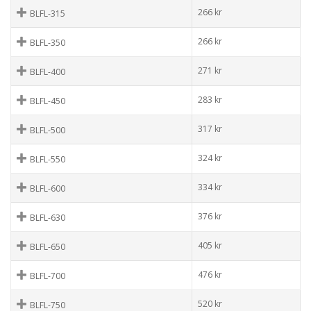
266
kr
BLFL-315
266
kr
BLFL-350
271
kr
BLFL-400
283
kr
BLFL-450
317
kr
BLFL-500
324
kr
BLFL-550
334
kr
BLFL-600
376
kr
BLFL-630
405
kr
BLFL-650
476
kr
BLFL-700
520
kr
BLFL-750