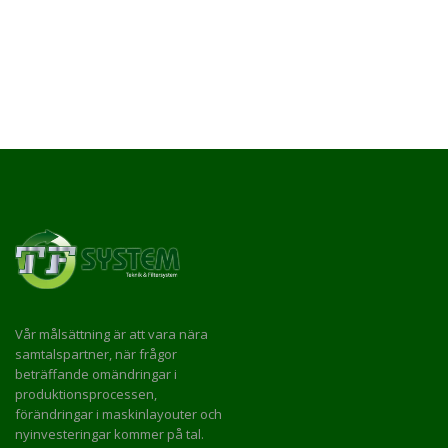
Vår målsättning är att vara nära
samtalspartner, när frågor
beträffande omändringar i
produktionsprocessen,
förändringar i maskinlayouter och
nyinvesteringar kommer på tal.