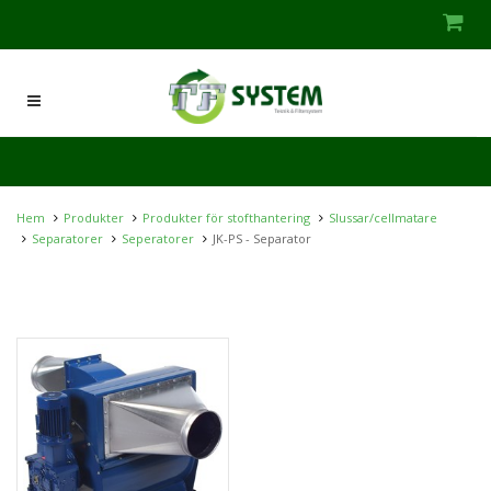
Hem
Produkter
Produkter för stofthantering
Slussar/cellmatare
Separatorer
Seperatorer
JK-PS - Separator