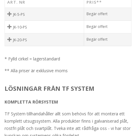
ART. NR
PRIS**
Begär offert
JK-5-PS
Begär offert
JK-10-PS
Begär offert
JK-20-PS
* Fylld cirkel = lagerstandard
** Alla priser är exklusive moms
LÖSNINGAR FRÅN TF SYSTEM
KOMPLETTA RÖRSYSTEM
TF System tillhandahåller allt som behövs för att montera ett
komplett utsugssystem. Alla produkter finns i galvaniserad plåt,
rostfri plåt och svartplåt. Tveka inte att rådfråga oss - vi har stor
kunskap om systemens olika fördelar!