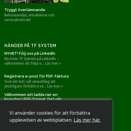
Tryggt överlämnande
Behovsanalys, installation och
servicekontrakt
HÄNDER PÅ TF SYSTEM
NYHET! Följ oss på LinkedIn
Nu finns TF System på LinkedIn -
välkommen att följa o... Läs mer
Registrera e-post för PDF-faktura
Som ett led i vår utveckling att
ytterligare förbättra se... Läs mer
Välkommen att ladda ner en
broschyr i PDF-format. Det går
också bra att slå oss en signal!
TF Systems installationer gällande
Vi använder cookies för att förbättra
spånutsug och filtr... Läs mer
upplevelsen av webbplatsen.
Läs mer här.