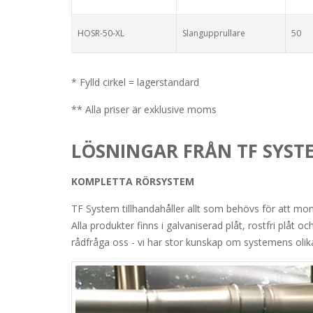
HOSR-50-XL
Slangupprullare
50
* Fylld cirkel = lagerstandard
** Alla priser är exklusive moms
LÖSNINGAR FRÅN TF SYST
KOMPLETTA RÖRSYSTEM
TF System tillhandahåller allt som behövs för att mo
Alla produkter finns i galvaniserad plåt, rostfri plåt oc
rådfråga oss - vi har stor kunskap om systemens olika