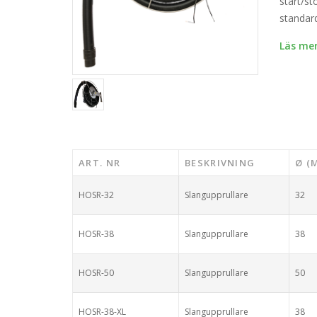
start/s
standard
Läs mer
ART. NR
BESKRIVNING
Ø (
HOSR-32
Slangupprullare
32
HOSR-38
Slangupprullare
38
HOSR-50
Slangupprullare
50
HOSR-38-XL
Slangupprullare
38