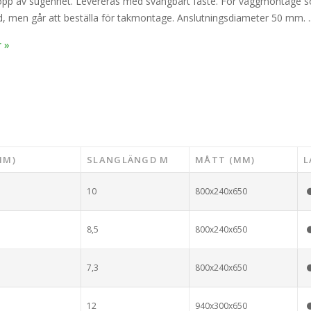
topp av sugenhet. Levereras med svängbart fäste. För väggmontage 
, men går att beställa för takmontage. Anslutningsdiameter 50 mm. ..
 »
MM)
SLANGLÄNGD M
MÅTT (MM)
L
10
800x240x650
8,5
800x240x650
7,3
800x240x650
12
940x300x650