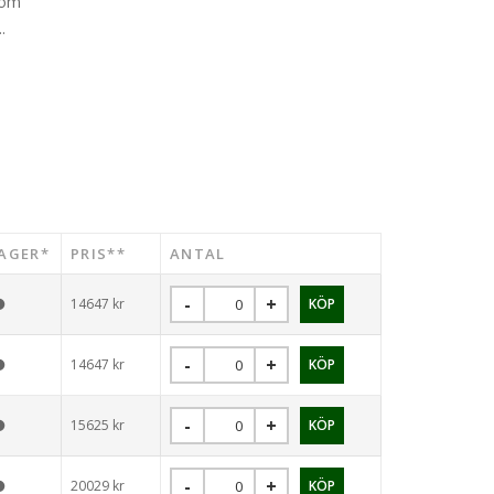
som
.
AGER*
PRIS**
ANTAL
14647
kr
14647
kr
15625
kr
20029
kr