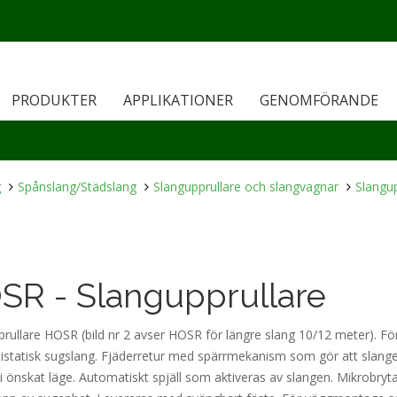
PRODUKTER
APPLIKATIONER
GENOMFÖRANDE
g
Spånslang/Städslang
Slangupprullare och slangvagnar
Slangu
SR - Slangupprullare
rullare HOSR (bild nr 2 avser HOSR för längre slang 10/12 meter). F
istatisk sugslang. Fjäderretur med spärrmekanism som gör att slang
i önskat läge. Automatiskt spjäll som aktiveras av slangen. Mikrobryta