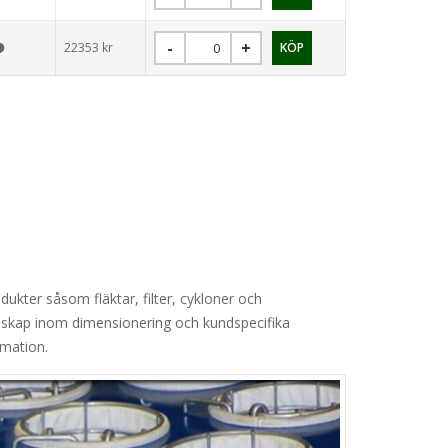
22353
kr
ukter såsom fläktar, filter, cykloner och
kunskap inom dimensionering och kundspecifika
rmation.