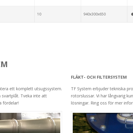
10
940x300x650
EM
FLÄKT- OCH FILTERSYSTEM
ntera ett komplett utsugssystem.
TF System erbjuder tekniska prod
h svartplåt. Tveka inte att
rotorslussar. Vi har långvarig 
 fördelar!
lösningar. Ring oss för mer info