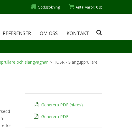
Godssökning
Antal varor: 0 st
REFERENSER
OM OSS
KONTAKT
pprullare och slangvagnar
HOSR - Slangupprullare
Generera PDF (hi-res)
örsedd
Generera PDF
en
re för